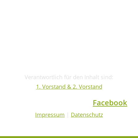
Wir sind die Bezirksgruppe
Oberbayern des Deutschen
Retriever Clubs e.V.
Verantwortlich für den Inhalt sind:
1. Vorstand & 2. Vorstand
Ihr findet uns auch auf
Facebook
Impressum
|
Datenschutz